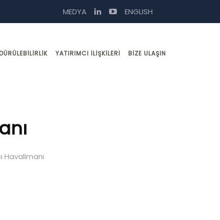
MEDYA
ENGLISH
DÜRÜLEBILIRLIK
YATIRIMCI İLIŞKILERI
BIZE ULAŞIN
anı
sı Havalimanı