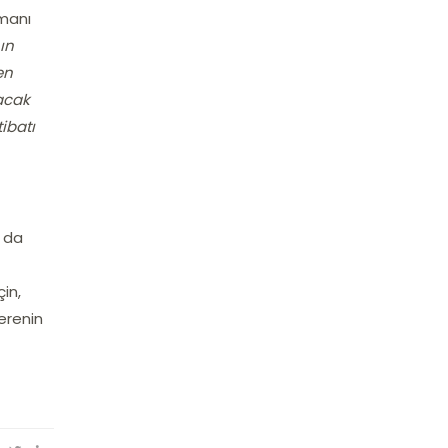
zmanı
ın
en
acak
ibatı
a da
in,
verenin