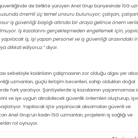
 güvenliğinde de birlikte yürüyen Anel Grup bünyesinde İSG u
onusunda önemli üç temel unsuru bulunuyor; çalışan, çalışan
sur iş güvenliği başlığı altında bir araya gelince önem veril
uyor. İş kazalarını gerçekleşmeden engellemek için, yapıl
yapılacak iş, işi yapan personel ve iş güvenliği arasındaki irt
a dikkat ediyoruz.”
diyor.
ası sebebiyle kadınların çalışmasının zor olduğu algısı yer als
iği uzmanları, güçlü iletişim becerileri, sahip oldukları doğal
erde fark yaratıyor. Şantiyelerde iş kazalarının yaşanmaması iç
erini ve işe uygun alınabilecek güvenlik önlemleri oluşturup, iş
 başlatıyor. Yapılacak işte yaşanacak aksamaları güvenli ve
n Anel Grup’un kadın İSG uzmanları, projelerin iş sağlığı ve
tkin rol oynuyor.