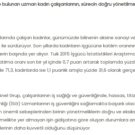
nde bulunan uzman kadın çalışanlarının, sürecin doğru yönetilm
llarında çalışan kadınlar, günümüzde bilinenin aksine sanayi v
 ile sürdürüyor. Son yıllarda kadınların işgücüne katılım oranını
in başında yer alıyor. Tuik 2015 İşgücü İstatistikleri Araştırma
tılma oranı son bir yıl içinde 0,7 puan artarak toplamda yüzd
 71,3, kadınlarda ise 1,1 puanlık artışla yüzde 31,6 olarak gerçe
 Grup, çalışanlarının iş sağlığı ve güvenliğinde, hassas, titi
liği (İSG) Uzmanlarının iş güvenliğini sağlamakta başarılı ola
en önemli sebeplerinden birinin yönetmeliklerin doğru ve eksiks
melikte yer almayan işin gidişatına göre oluşan durumlara anl
erinin daha kuvvetli olduğunu düşünüyor.