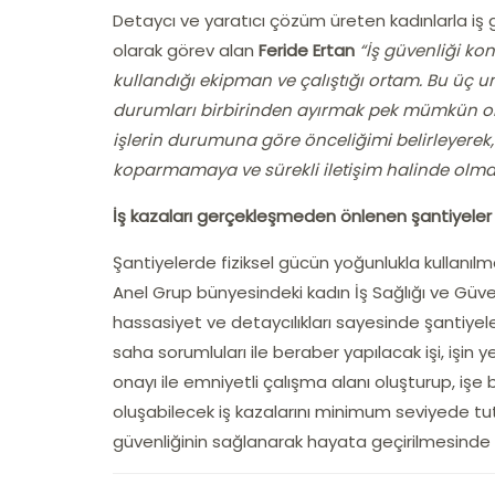
Detaycı ve yaratıcı çözüm üreten kadınlarla iş
olarak görev alan
Feride Ertan
“İş güvenliği k
kullandığı ekipman ve çalıştığı ortam. Bu üç un
durumları birbirinden ayırmak pek mümkün olm
işlerin durumuna göre önceliğimi belirleyerek, 
koparmamaya ve sürekli iletişim halinde olmay
İş kazaları gerçekleşmeden önlenen şantiyeler
Şantiyelerde fiziksel gücün yoğunlukla kullanılm
Anel Grup bünyesindeki kadın İş Sağlığı ve Güvenl
hassasiyet ve detaycılıkları sayesinde şantiyel
saha sorumluları ile beraber yapılacak işi, işin y
onayı ile emniyetli çalışma alanı oluşturup, işe
oluşabilecek iş kazalarını minimum seviyede tuta
güvenliğinin sağlanarak hayata geçirilmesinde e