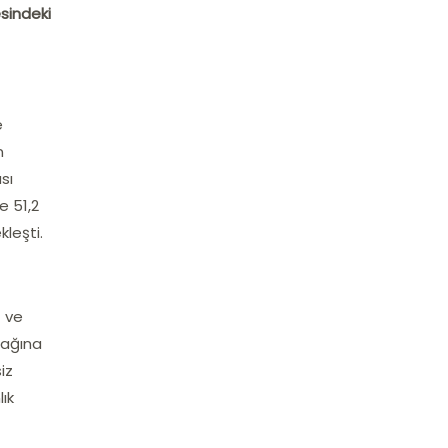
esindeki
e
n
sı
e 51,2
kleşti.
z ve
cağına
iz
ık