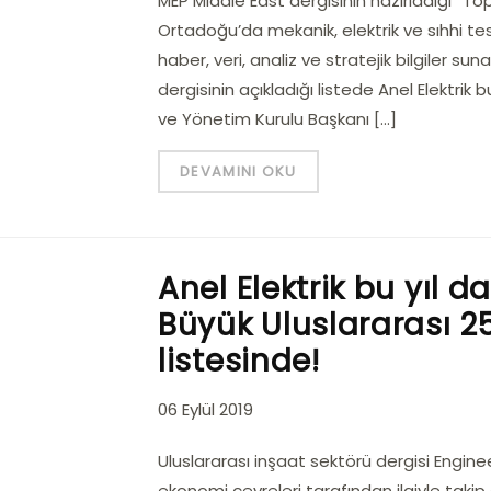
MEP Middle East dergisinin hazırladığı “Top
Ortadoğu’da mekanik, elektrik ve sıhhi tes
haber, veri, analiz ve stratejik bilgiler su
dergisinin açıkladığı listede Anel Elektrik bu
ve Yönetim Kurulu Başkanı […]
DEVAMINI OKU
Anel Elektrik bu yıl 
Büyük Uluslararası 2
listesinde!
06 Eylül 2019
Uluslararası inşaat sektörü dergisi Eng
ekonomi çevreleri tarafından ilgiyle takip 