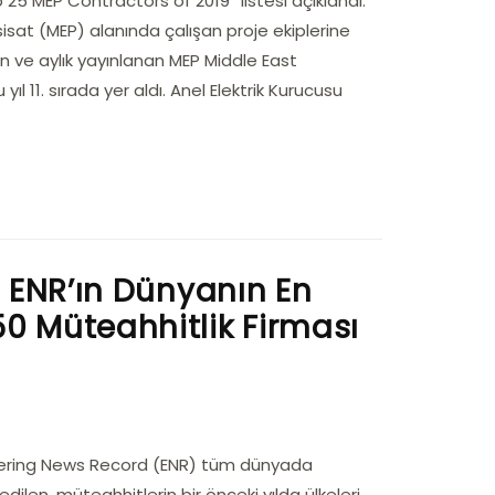
 25 MEP Contractors of 2019” listesi açıklandı.
isat (MEP) alanında çalışan proje ekiplerine
nan ve aylık yayınlanan MEP Middle East
 yıl 11. sırada yer aldı. Anel Elektrik Kurucusu
da ENR’ın Dünyanın En
50 Müteahhitlik Firması
ineering News Record (ENR) tüm dünyada
edilen, müteahhitlerin bir önceki yılda ülkeleri